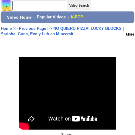
Video Home
|
Popular Videos
|
K-POP
Home
>>
Previous Page
>>
NO QUIERO PIZZA! LUCKY BLOCKS |
Sarinha, Gona, Exo y Luh en Minecraft
More
Share: