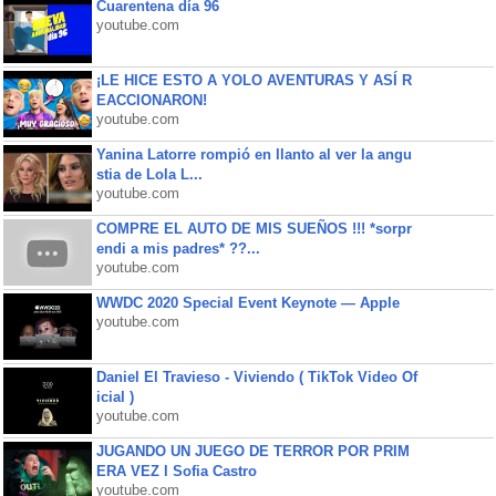
Cuarentena día 96
youtube.com
¡LE HICE ESTO A YOLO AVENTURAS Y ASÍ R
EACCIONARON!
youtube.com
Yanina Latorre rompió en llanto al ver la angu
stia de Lola L...
youtube.com
COMPRE EL AUTO DE MIS SUEÑOS !!! *sorpr
endi a mis padres* ??...
youtube.com
WWDC 2020 Special Event Keynote — Apple
youtube.com
Daniel El Travieso - Viviendo ( TikTok Video Of
icial )
youtube.com
JUGANDO UN JUEGO DE TERROR POR PRIM
ERA VEZ l Sofia Castro
youtube.com