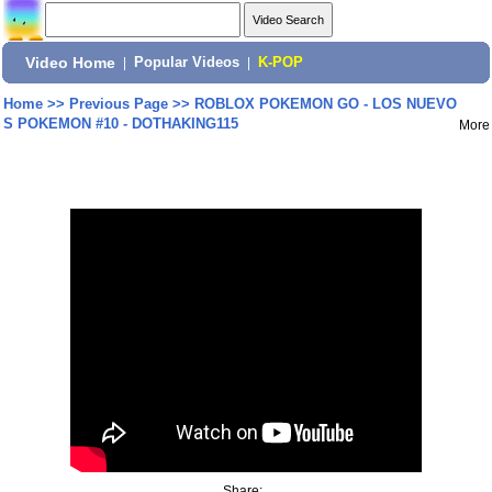
Video Home
|
Popular Videos
|
K-POP
Home
>>
Previous Page
>>
ROBLOX POKEMON GO - LOS NUEVO
S POKEMON #10 - DOTHAKING115
More
Share: