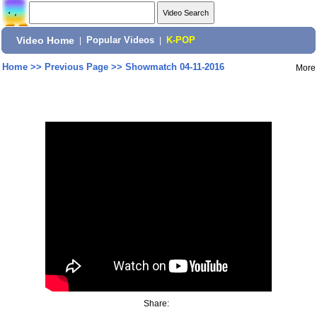
Video Home
|
Popular Videos
|
K-POP
Home
>>
Previous Page
>>
Showmatch 04-11-2016
More
Share: