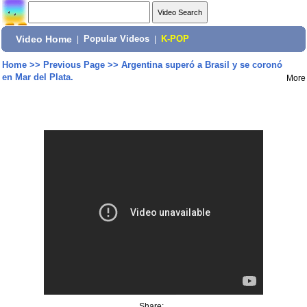
Video Home
|
Popular Videos
|
K-POP
Home
>>
Previous Page
>>
Argentina superó a Brasil y se coronó
en Mar del Plata.
More
Share: