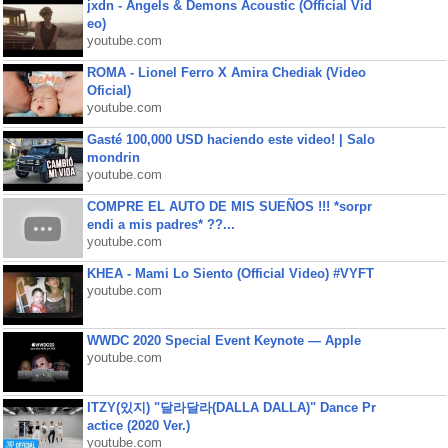
jxdn - Angels & Demons Acoustic (Official Vid
eo)
youtube.com
ROMA - Lionel Ferro X Amira Chediak (Video
Oficial)
youtube.com
Gasté 100,000 USD haciendo este video! | Salo
mondrin
youtube.com
COMPRE EL AUTO DE MIS SUEÑOS !!! *sorpr
endi a mis padres* ??...
youtube.com
KHEA - Mami Lo Siento (Official Video) #VYFT
youtube.com
WWDC 2020 Special Event Keynote — Apple
youtube.com
ITZY(있지) "달라달라(DALLA DALLA)" Dance Pr
actice (2020 Ver.)
youtube.com