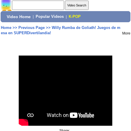
Video Home
|
Popular Videos
|
K-POP
Home
>>
Previous Page
>>
Willy Rumba de Goliath! Juegos de m
esa en SUPERDivertilandia!
More
Share: