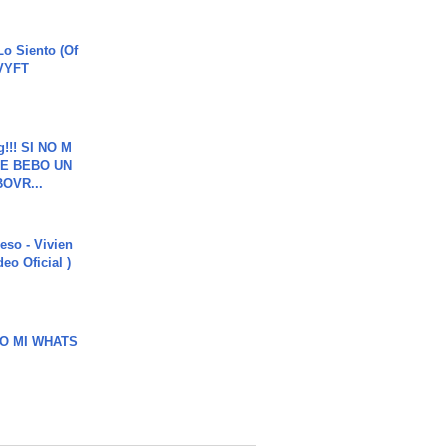
o Siento (Of
#VYFT
g!!! SI NO M
E BEBO UN
OVR...
ieso - Vivien
eo Oficial )
O MI WHATS