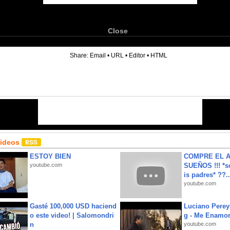
Close
6
Share:
Email
•
URL
•
Editor
•
HTML
Videos
ESTOY BIEN
COMPRE EL A
youtube.com
SUEÑOS !!! *s
is padres* ??..
youtube.com
Gasté 100,000 USD haciend
Luciano Perey
o este video! | Salomondri
g - Me Enamor
n
youtube.com