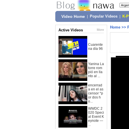
Video Home
|
Popular Videos
|
K-
Home
>>
Active Videos
More
Cuarente
na día 96
Yanina La
torre rom
pió en lla
nto al ...
encerrad
a en el as
censor *p
or dos h
o...
WWDC 2
020 Speci
al Event K
eynote —
...