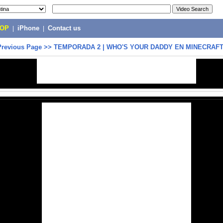
POP
|
iPhone
|
Contact us
Previous Page
>>
TEMPORADA 2 | WHO'S YOUR DADDY EN MINECRAF