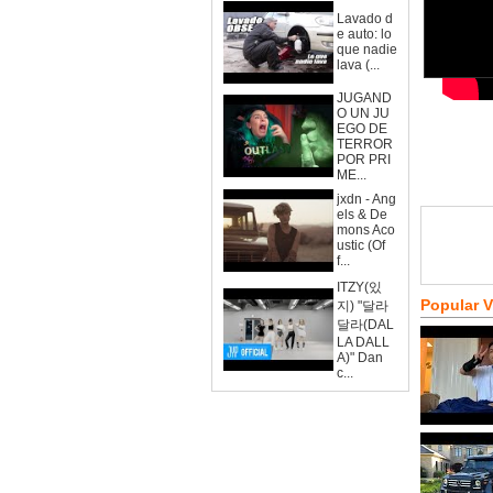
Lavado d
e auto: lo
que nadie
lava (...
JUGAND
O UN JU
EGO DE
TERROR
POR PRI
ME...
jxdn - Ang
els & De
mons Aco
ustic (Of
f...
ITZY(있
Popular 
지) "달라
달라(DAL
LA DALL
A)" Dan
c...