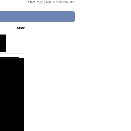
Start Page
|
Add Search Provider
T
More