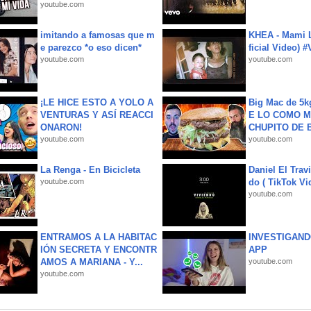
youtube.com
imitando a famosas que m
KHEA - Mami L
e parezco *o eso dicen*
ficial Video) 
youtube.com
youtube.com
¡LE HICE ESTO A YOLO A
Big Mac de 5k
VENTURAS Y ASÍ REACCI
E LO COMO M
ONARON!
CHUPITO DE B
youtube.com
youtube.com
La Renga - En Bicicleta
Daniel El Trav
youtube.com
do ( TikTok Vid
youtube.com
ENTRAMOS A LA HABITAC
INVESTIGAND
IÓN SECRETA Y ENCONTR
APP
AMOS A MARIANA - Y...
youtube.com
youtube.com