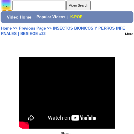
Video Home
|
Popular Videos
|
K-POP
Home
>>
Previous Page
>>
INSECTOS BIONICOS Y PERROS INFE
RNALES | BESIEGE #33
More
Share: