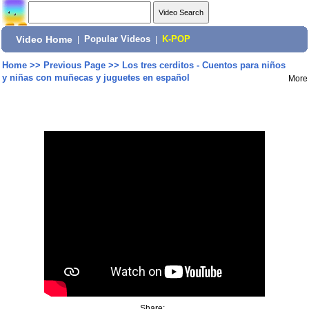
Video Home
|
Popular Videos
|
K-POP
Home
>>
Previous Page
>>
Los tres cerditos - Cuentos para niños
y niñas con muñecas y juguetes en español
More
Share: