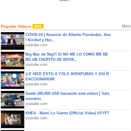
Popular Videos
More
COVID-19 | Anuncio de Alberto Fernández, Axe
l Kicillof y Hor...
youtube.com
Big Mac de 5kg!!! SI NO ME LO COMO ME BE
BO UN CHUPITO DE BOVR...
youtube.com
¡LE HICE ESTO A YOLO AVENTURAS Y ASÍ R
EACCIONARON!
youtube.com
Gasté 100,000 USD haciendo este video! | Salo
mondrin
youtube.com
KHEA - Mami Lo Siento (Official Video) #VYFT
youtube.com