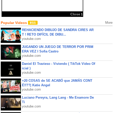
Popular Videos
More
REHACIENDO DIBUJO DE SANDRA CIRES AR
T ! RETO DIFÍCIL DE DIBU...
youtube.com
JUGANDO UN JUEGO DE TERROR POR PRIM
ERA VEZ l Sofia Castro
youtube.com
Daniel El Travieso - Viviendo ( TikTok Video Of
icial )
youtube.com
+20 COSAS de SE ACABÓ que JAMÁS CONT
É!!??| Katie Angel
youtube.com
Luciano Pereyra, Lang Lang - Me Enamore De
Ti
youtube.com