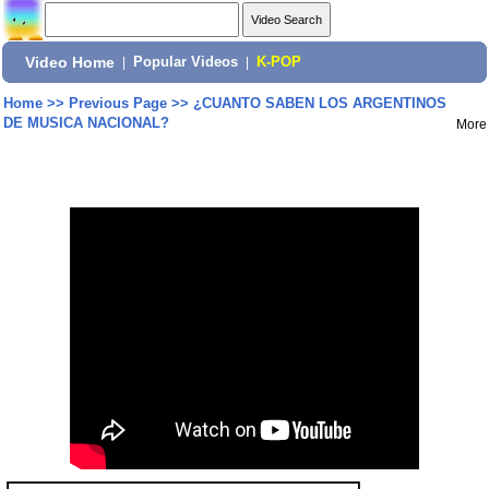
Video Home
|
Popular Videos
|
K-POP
Home
>>
Previous Page
>>
¿CUANTO SABEN LOS ARGENTINOS
DE MUSICA NACIONAL?
More
Share: