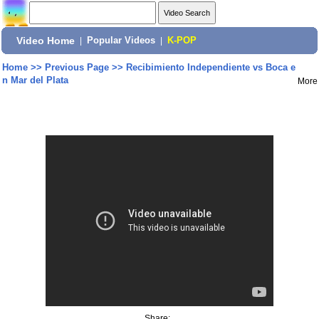
Video Home
|
Popular Videos
|
K-POP
Home
>>
Previous Page
>>
Recibimiento Independiente vs Boca e
n Mar del Plata
More
Share: