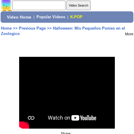
Video Home
|
Popular Videos
|
K-POP
Home
>>
Previous Page
>>
Halloween: Mis Pequeños Ponies en el
Zoologico
More
Share: