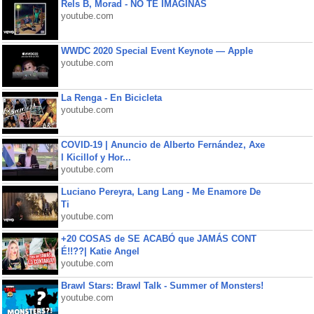
Rels B, Morad - NO TE IMAGINAS
youtube.com
WWDC 2020 Special Event Keynote — Apple
youtube.com
La Renga - En Bicicleta
youtube.com
COVID-19 | Anuncio de Alberto Fernández, Axe
l Kicillof y Hor...
youtube.com
Luciano Pereyra, Lang Lang - Me Enamore De
Ti
youtube.com
+20 COSAS de SE ACABÓ que JAMÁS CONT
É!!??| Katie Angel
youtube.com
Brawl Stars: Brawl Talk - Summer of Monsters!
youtube.com