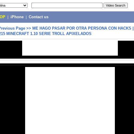
POP
|
iPhone
|
Contact us
Previous Page
>>
ME HAGO PASAR POR OTRA PERSONA CON HACKS |
.215 MINECRAFT 1.10 SERIE TROLL APIXELADOS