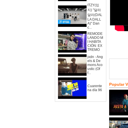
ITZY(있
지) "달라
달라(DAL
LA DALL
A)" Dan
c...
REMODE
LANDO M
I HABITA
CIÓN: EX
TREMO
jxdn - Ang
els & De
mons Aco
ustic (Of
f...
Popular 
Cuarente
na día 96