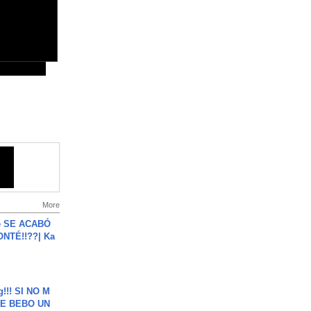
More
e SE ACABÓ
NTÉ!!??| Ka
g!!! SI NO M
E BEBO UN