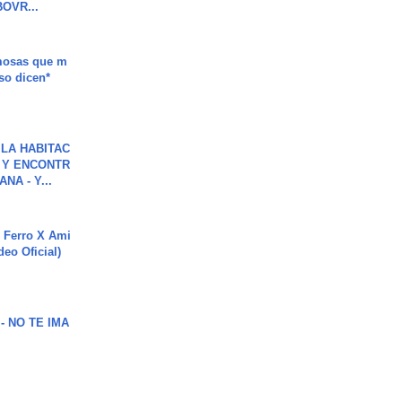
OVR...
mosas que m
so dicen*
LA HABITAC
 Y ENCONTR
NA - Y...
 Ferro X Ami
deo Oficial)
 - NO TE IMA