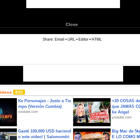
Close
6
Share:
Email
•
URL
•
Editor
•
HTML
Videos
Ke Personajes - Justo a Tie
+20 COSAS d
mpo (Versión Cumbia)
que JAMÁS CO
youtube.com
tie Angel
youtube.com
Gasté 100,000 USD haciend
Big Mac de 5k
o este video! | Salomondri
E LO COMO M