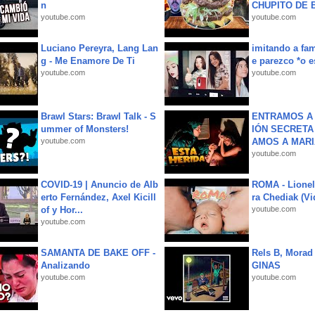
n
CHUPITO DE B
youtube.com
youtube.com
Luciano Pereyra, Lang Lan
imitando a fa
g - Me Enamore De Ti
e parezco *o e
youtube.com
youtube.com
Brawl Stars: Brawl Talk - S
ENTRAMOS A 
ummer of Monsters!
IÓN SECRETA
youtube.com
AMOS A MARIA
youtube.com
COVID-19 | Anuncio de Alb
ROMA - Lionel
erto Fernández, Axel Kicill
ra Chediak (Vi
of y Hor...
youtube.com
youtube.com
SAMANTA DE BAKE OFF -
Rels B, Morad
Analizando
GINAS
youtube.com
youtube.com