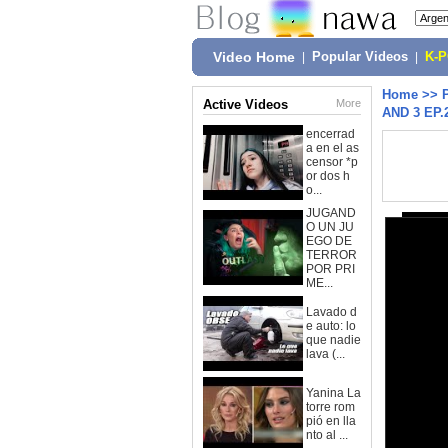
Video Home
|
Popular Videos
|
K-
Home
>>
Active Videos
More
AND 3 EP
encerrad
a en el as
censor *p
or dos h
o...
JUGAND
O UN JU
EGO DE
TERROR
POR PRI
ME...
Lavado d
e auto: lo
que nadie
lava (...
Yanina La
torre rom
pió en lla
nto al ...