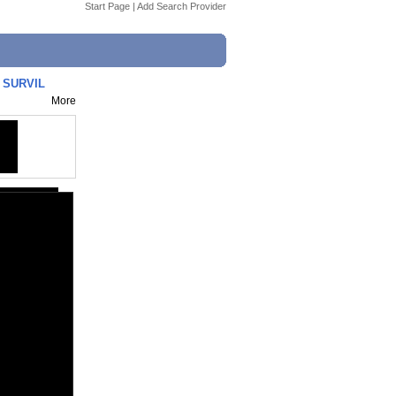
Start Page
|
Add Search Provider
 SURVIL
More