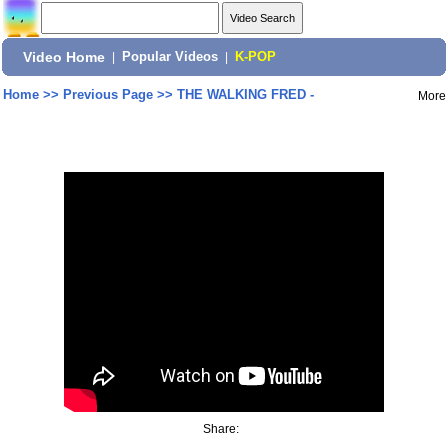
Video Home
|
Popular Videos
|
K-POP
Home
>>
Previous Page
>>
THE WALKING FRED -
More
Share: