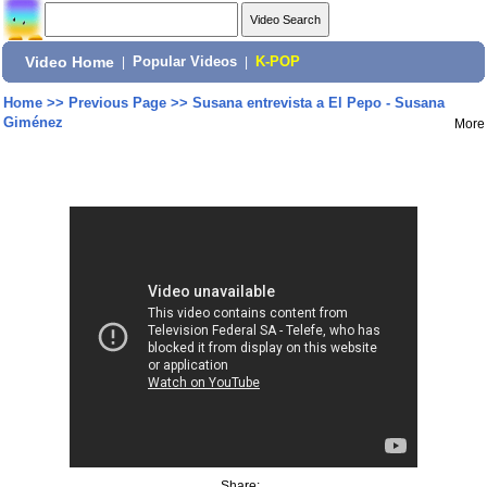
Video Home
|
Popular Videos
|
K-POP
Home
>>
Previous Page
>>
Susana entrevista a El Pepo - Susana
Giménez
More
Share: