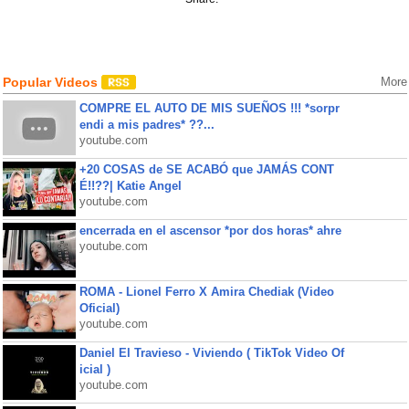
Popular Videos
More
COMPRE EL AUTO DE MIS SUEÑOS !!! *sorpr
endi a mis padres* ??...
youtube.com
+20 COSAS de SE ACABÓ que JAMÁS CONT
É!!??| Katie Angel
youtube.com
encerrada en el ascensor *por dos horas* ahre
youtube.com
ROMA - Lionel Ferro X Amira Chediak (Video
Oficial)
youtube.com
Daniel El Travieso - Viviendo ( TikTok Video Of
icial )
youtube.com