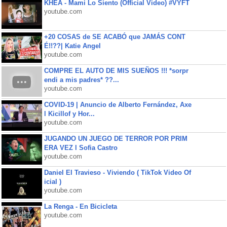
KHEA - Mami Lo Siento (Official Video) #VYFT
youtube.com
+20 COSAS de SE ACABÓ que JAMÁS CONT
É!!??| Katie Angel
youtube.com
COMPRE EL AUTO DE MIS SUEÑOS !!! *sorpr
endi a mis padres* ??...
youtube.com
COVID-19 | Anuncio de Alberto Fernández, Axe
l Kicillof y Hor...
youtube.com
JUGANDO UN JUEGO DE TERROR POR PRIM
ERA VEZ l Sofia Castro
youtube.com
Daniel El Travieso - Viviendo ( TikTok Video Of
icial )
youtube.com
La Renga - En Bicicleta
youtube.com