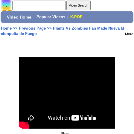
Video Home
|
Popular Videos
|
K-POP
Home
>>
Previous Page
>>
Plants Vs Zombies Fan Made Nueva M
elonpulta de Fuego
More
Share: