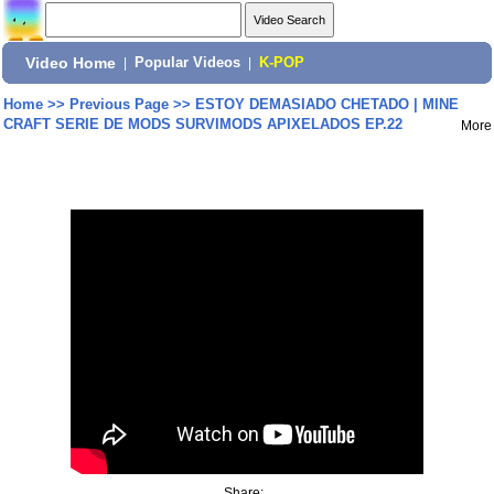
Video Home
|
Popular Videos
|
K-POP
Home
>>
Previous Page
>>
ESTOY DEMASIADO CHETADO | MINE
CRAFT SERIE DE MODS SURVIMODS APIXELADOS EP.22
More
Share: