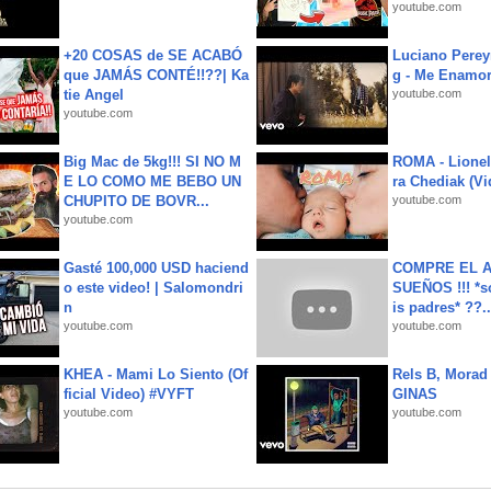
youtube.com
+20 COSAS de SE ACABÓ
Luciano Perey
que JAMÁS CONTÉ!!??| Ka
g - Me Enamor
tie Angel
youtube.com
youtube.com
Big Mac de 5kg!!! SI NO M
ROMA - Lionel
E LO COMO ME BEBO UN
ra Chediak (Vi
CHUPITO DE BOVR...
youtube.com
youtube.com
Gasté 100,000 USD haciend
COMPRE EL A
o este video! | Salomondri
SUEÑOS !!! *s
n
is padres* ??..
youtube.com
youtube.com
KHEA - Mami Lo Siento (Of
Rels B, Morad
ficial Video) #VYFT
GINAS
youtube.com
youtube.com