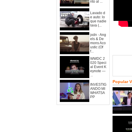
nto al ...
Lavado d
e auto: lo
que nadie
lava (...
jxdn - Ang
els & De
mons Aco
ustic (Of
f...
WWDC 2
020 Speci
al Event K
eynote —
...
Popular 
INVESTIG
ANDO MI
WHATSA
PP