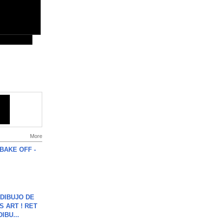
More
BAKE OFF -
DIBUJO DE
S ART ! RET
DIBU...