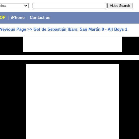
POP
|
iPhone
|
Contact us
Previous Page
>>
Gol de Sebastián Ibars: San Martín 0 - All Boys 1