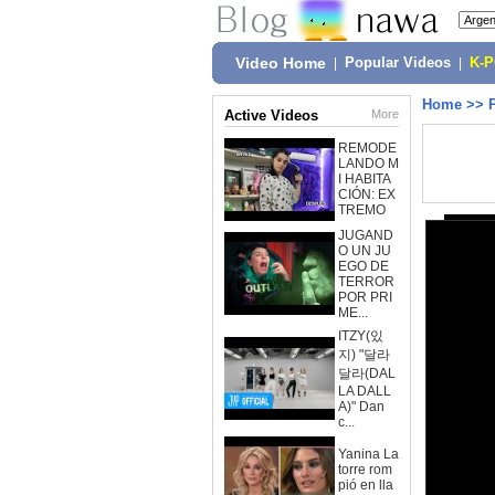
Video Home
|
Popular Videos
|
K-
Home
>>
Active Videos
More
REMODE
LANDO M
I HABITA
CIÓN: EX
TREMO
JUGAND
O UN JU
EGO DE
TERROR
POR PRI
ME...
ITZY(있
지) "달라
달라(DAL
LA DALL
A)" Dan
c...
Yanina La
torre rom
pió en lla