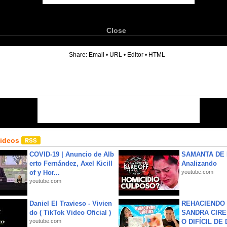
Close
6
Share:
Email
•
URL
•
Editor
•
HTML
Videos
COVID-19 | Anuncio de Alb
SAMANTA DE 
erto Fernández, Axel Kicill
Analizando
of y Hor...
youtube.com
youtube.com
Daniel El Travieso - Vivien
REHACIENDO 
do ( TikTok Video Oficial )
SANDRA CIRE
youtube.com
O DIFÍCIL DE 