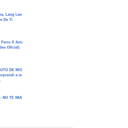
ra, Lang Lan
e De Ti
 Ferro X Ami
deo Oficial)
UTO DE MIS
orprendi a m
.
 - NO TE IMA