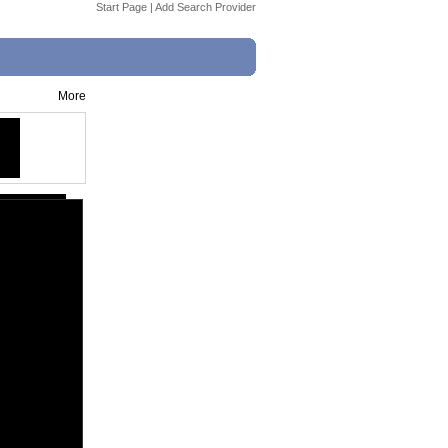
Start Page
|
Add Search Provider
More