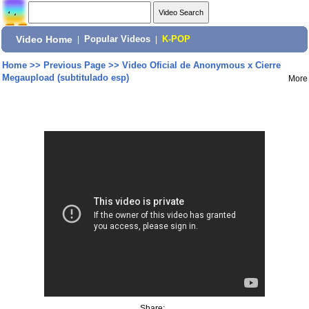
Video Home
|
Popular Videos
|
K-POP
Home
>>
Previous Page
>>
Video Oficial de Anonymous x Cierre
Megaupload (subtitulado esp)
More
Share: