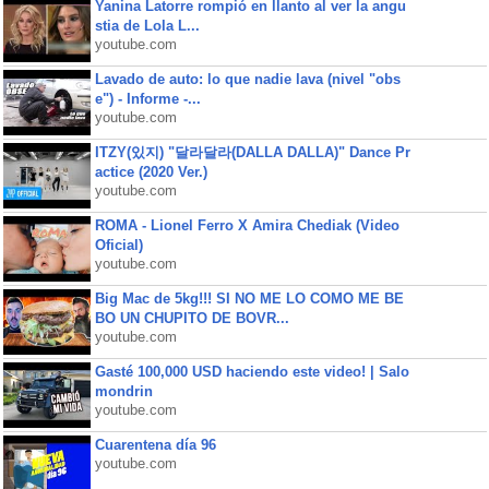
Yanina Latorre rompió en llanto al ver la angu
stia de Lola L...
youtube.com
Lavado de auto: lo que nadie lava (nivel "obs
e") - Informe -...
youtube.com
ITZY(있지) "달라달라(DALLA DALLA)" Dance Pr
actice (2020 Ver.)
youtube.com
ROMA - Lionel Ferro X Amira Chediak (Video
Oficial)
youtube.com
Big Mac de 5kg!!! SI NO ME LO COMO ME BE
BO UN CHUPITO DE BOVR...
youtube.com
Gasté 100,000 USD haciendo este video! | Salo
mondrin
youtube.com
Cuarentena día 96
youtube.com