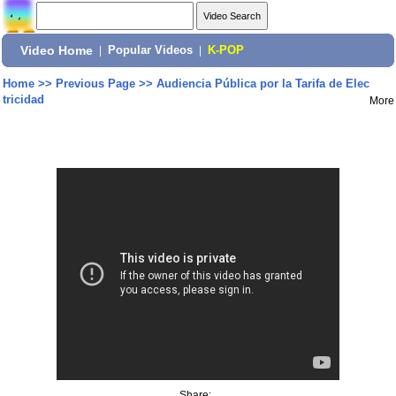
Video Home
|
Popular Videos
|
K-POP
Home
>>
Previous Page
>>
Audiencia Pública por la Tarifa de Elec
tricidad
More
Share: