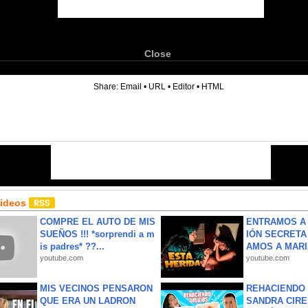
Close
6
Share:
Email
•
URL
•
Editor
•
HTML
Videos
COMPRE EL AUTO DE MIS
ENTRAMOS A 
SUEÑOS !!! *sorprendi a m
IÓN SECRETA
is padres* ??...
AMOS A MARIA
youtube.com
youtube.com
MIS VECINOS PENSARON
REHACIENDO 
QUE ERA UN LADRON
SANDRA CIRE