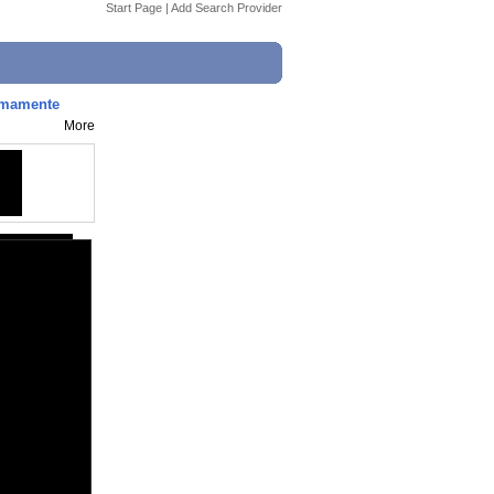
Start Page
|
Add Search Provider
ximamente
More