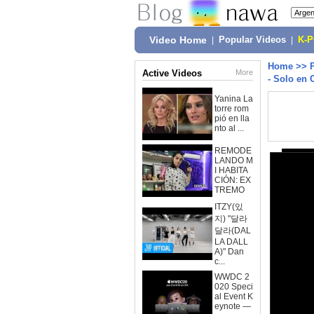
Video Home
|
Popular Videos
|
K-
Home
>>
Active Videos
More
- Solo en 
Yanina La
torre rom
pió en lla
nto al ...
REMODE
LANDO M
I HABITA
CIÓN: EX
TREMO
ITZY(있
지) "달라
달라(DAL
LA DALL
A)" Dan
c...
WWDC 2
020 Speci
al Event K
eynote —