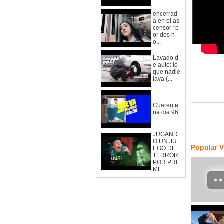
...
encerrad
a en el as
censor *p
or dos h
o...
Lavado d
e auto: lo
que nadie
lava (...
Cuarente
na día 96
JUGAND
O UN JU
Popular 
EGO DE
TERROR
POR PRI
ME...