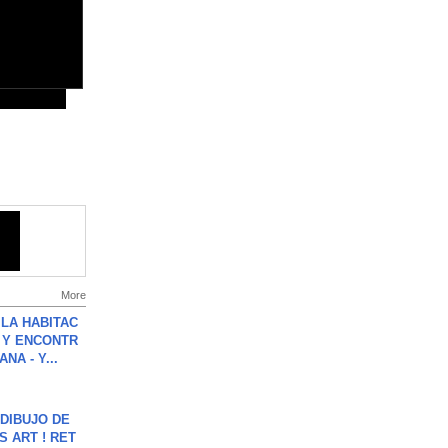
More
LA HABITAC
 Y ENCONTR
NA - Y...
DIBUJO DE
S ART ! RET