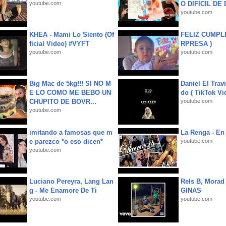
youtube.com
O DIFÍCIL DE 
youtube.com
KHEA - Mami Lo Siento (Of
FELIZ CUMPL
ficial Video) #VYFT
RPRESA )
youtube.com
youtube.com
Big Mac de 5kg!!! SI NO M
Daniel El Trav
E LO COMO ME BEBO UN
do ( TikTok Vid
CHUPITO DE BOVR...
youtube.com
youtube.com
imitando a famosas que m
La Renga - En 
e parezco *o eso dicen*
youtube.com
youtube.com
Luciano Pereyra, Lang Lan
Rels B, Morad
g - Me Enamore De Ti
GINAS
youtube.com
youtube.com