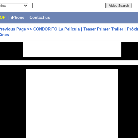
POP
|
iPhone
|
Contact us
Previous Page
>>
CONDORITO La Película | Teaser Primer Trailer | Pró
Cines