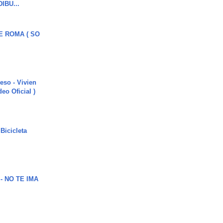
DIBU...
E ROMA ( SO
ieso - Vivien
eo Oficial )
Bicicleta
 - NO TE IMA