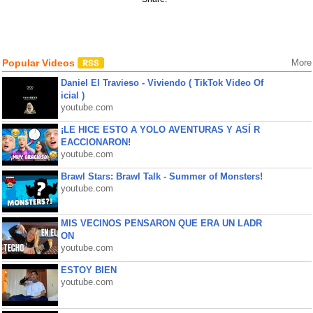
Popular Videos
More
Daniel El Travieso - Viviendo ( TikTok Video Of
icial )
youtube.com
¡LE HICE ESTO A YOLO AVENTURAS Y ASÍ R
EACCIONARON!
youtube.com
Brawl Stars: Brawl Talk - Summer of Monsters!
youtube.com
MIS VECINOS PENSARON QUE ERA UN LADR
ON
youtube.com
ESTOY BIEN
youtube.com