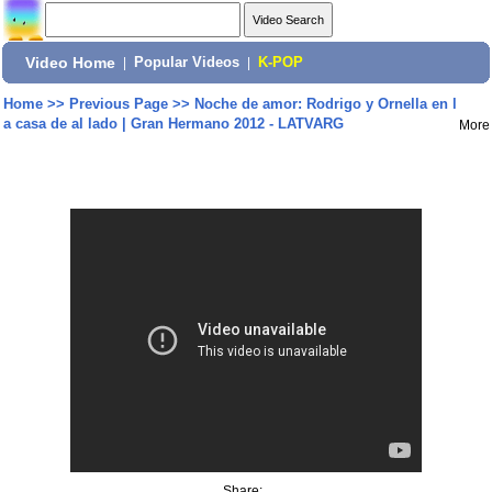
Video Home
|
Popular Videos
|
K-POP
Home
>>
Previous Page
>>
Noche de amor: Rodrigo y Ornella en l
a casa de al lado | Gran Hermano 2012 - LATVARG
More
Share: