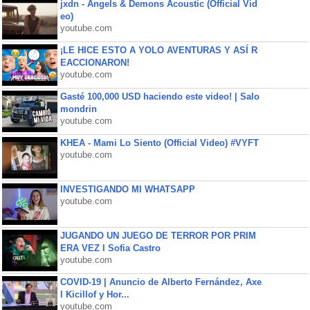
jxdn - Angels & Demons Acoustic (Official Vid
eo)
youtube.com
¡LE HICE ESTO A YOLO AVENTURAS Y ASÍ R
EACCIONARON!
youtube.com
Gasté 100,000 USD haciendo este video! | Salo
mondrin
youtube.com
KHEA - Mami Lo Siento (Official Video) #VYFT
youtube.com
INVESTIGANDO MI WHATSAPP
youtube.com
JUGANDO UN JUEGO DE TERROR POR PRIM
ERA VEZ l Sofia Castro
youtube.com
COVID-19 | Anuncio de Alberto Fernández, Axe
l Kicillof y Hor...
youtube.com