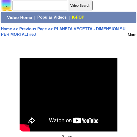
Video Home
|
Popular Videos
|
K-POP
Home
>>
Previous Page
>>
PLANETA VEGETTA - DIMENSION SU
PER MORTAL! #63
More
Share: