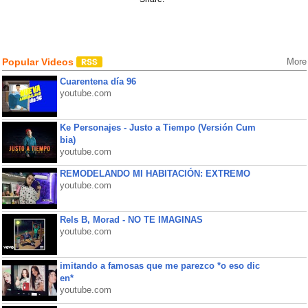
Popular Videos
More
Cuarentena día 96
youtube.com
Ke Personajes - Justo a Tiempo (Versión Cum
bia)
youtube.com
REMODELANDO MI HABITACIÓN: EXTREMO
youtube.com
Rels B, Morad - NO TE IMAGINAS
youtube.com
imitando a famosas que me parezco *o eso dic
en*
youtube.com