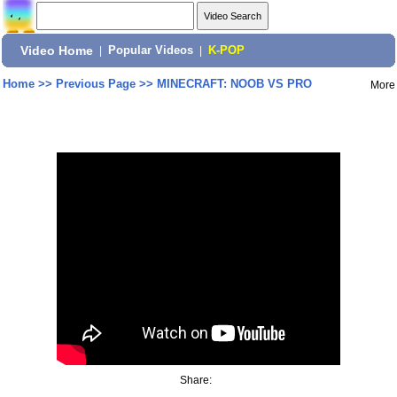
Video Home
|
Popular Videos
|
K-POP
Home
>>
Previous Page
>>
MINECRAFT: NOOB VS PRO
More
Share: