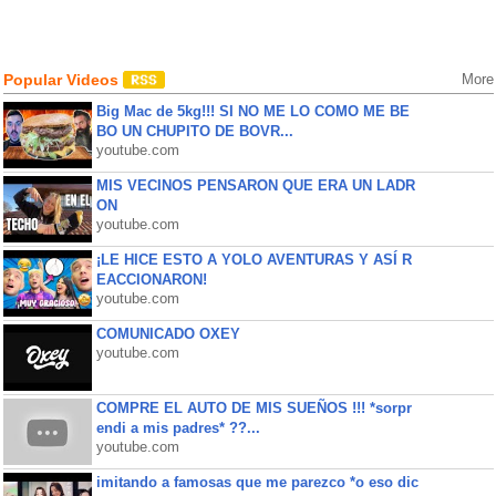
Popular Videos
More
Big Mac de 5kg!!! SI NO ME LO COMO ME BE
BO UN CHUPITO DE BOVR...
youtube.com
MIS VECINOS PENSARON QUE ERA UN LADR
ON
youtube.com
¡LE HICE ESTO A YOLO AVENTURAS Y ASÍ R
EACCIONARON!
youtube.com
COMUNICADO OXEY
youtube.com
COMPRE EL AUTO DE MIS SUEÑOS !!! *sorpr
endi a mis padres* ??...
youtube.com
imitando a famosas que me parezco *o eso dic