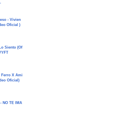
.
ieso - Vivien
eo Oficial )
o Siento (Of
#VYFT
 Ferro X Ami
deo Oficial)
 - NO TE IMA