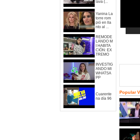
lava (...
Yanina La
torre rom
pió en lla
nto al ...
REMODE
LANDO M
I HABITA
CIÓN: EX
TREMO
INVESTIG
ANDO MI
WHATSA
PP
Popular 
Cuarente
na día 96