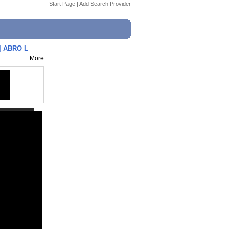
Start Page
|
Add Search Provider
| ABRO L
More