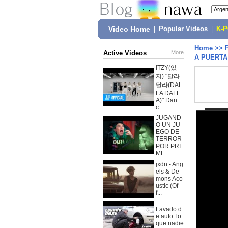
Video Home
|
Popular Videos
|
K-
Home
>>
Active Videos
More
A PUERTA 
ITZY(있
지) "달라
달라(DAL
LA DALL
A)" Dan
c...
JUGAND
O UN JU
EGO DE
TERROR
POR PRI
ME...
jxdn - Ang
els & De
mons Aco
ustic (Of
f...
Lavado d
e auto: lo
que nadie