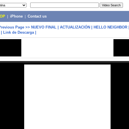
POP
|
iPhone
|
Contact us
Previous Page
>>
NUEVO FINAL | ACTUALIZACIÓN | HELLO NEIGHBOR 
| Link de Descarga |