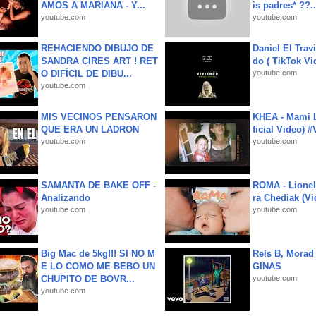
AMOS A MARIANA - Y...
is padres* ??..
youtube.com
youtube.com
REHACIENDO DIBUJO DE
Daniel El Trav
SANDRA CIRES ART ! RET
do ( TikTok Vid
O DIFÍCIL DE DIBU...
youtube.com
youtube.com
MIS VECINOS PENSARON
KHEA - Mami L
QUE ERA UN LADRON
ficial Video) 
youtube.com
youtube.com
SAMANTA DE BAKE OFF -
ROMA - Lionel
Analizando
ra Chediak (Vi
youtube.com
youtube.com
Big Mac de 5kg!!! SI NO M
Rels B, Morad
E LO COMO ME BEBO UN
GINAS
CHUPITO DE BOVR...
youtube.com
youtube.com