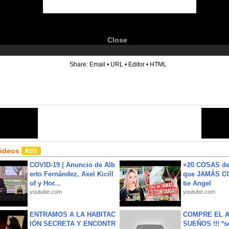
Close
6
Share:
Email
•
URL
•
Editor
•
HTML
Videos
COVID-19 | Anuncio de Alb
+20 COSAS d
erto Fernández, Axel Kicill
que JAMÁS CO
of y Hor...
tie Angel
youtube.com
youtube.com
ENTRAMOS A LA HABITAC
COMPRE EL A
IÓN SECRETA Y ENCONTR
SUEÑOS !!! *s