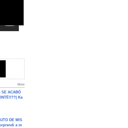
More
e SE ACABÓ
NTÉ!!??| Ka
UTO DE MIS
orprendi a m