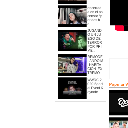
f...
encerrad
a en el as
censor *p
or dos h
o...
JUGAND
O UN JU
EGO DE
TERROR
POR PRI
ME...
REMODE
LANDO M
I HABITA
CIÓN: EX
TREMO
WWDC 2
020 Speci
Popular 
al Event K
eynote —
...