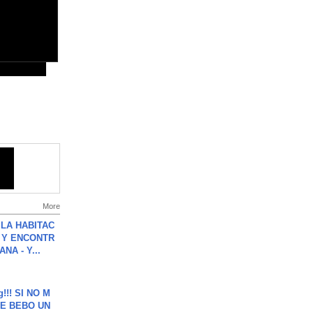
More
LA HABITAC
 Y ENCONTR
NA - Y...
g!!! SI NO M
E BEBO UN