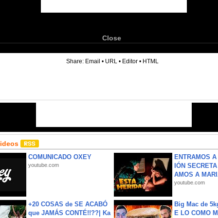
Close
6
Share:
Email
•
URL
•
Editor
•
HTML
Videos
COMUNICADO OXEY
ENTRAMOS A 
youtube.com
IÓN SECRETA
AMOS A MARIA
youtube.com
+20 COSAS de SE ACABÓ
Big Mac de 5k
que JAMÁS CONTÉ!!??| Ka
E LO COMO M