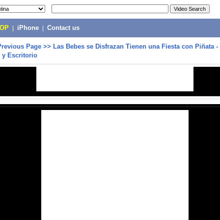
POP
|
iPhone
|
Contact us
Previous Page
>>
Las Bebes se Disfrazan Tienen una Fiesta con Piñata 
 y Escritorio