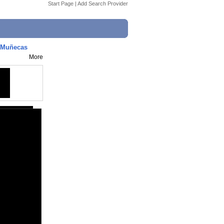
Start Page
|
Add Search Provider
- Muñecas
More