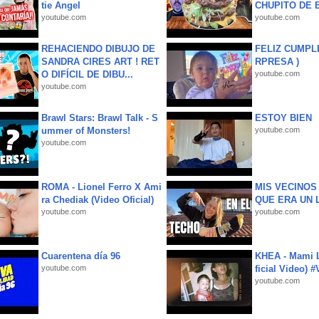
tie Angel
CHUPITO DE B
youtube.com
youtube.com
REHACIENDO DIBUJO DE
FELIZ CUMPL
SANDRA CIRES ART ! RET
RPRESA )
O DIFÍCIL DE DIBU...
youtube.com
youtube.com
Brawl Stars: Brawl Talk - S
ESTOY BIEN
ummer of Monsters!
youtube.com
youtube.com
ROMA - Lionel Ferro X Ami
MIS VECINO
ra Chediak (Video Oficial)
QUE ERA UN 
youtube.com
youtube.com
Cuarentena día 96
KHEA - Mami L
youtube.com
ficial Video) 
youtube.com