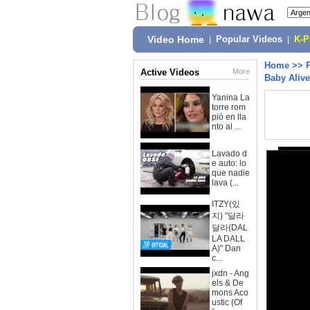
Video Home
|
Popular Videos
|
K-
Home
>>
Active Videos
More
Baby Alive
Yanina La
torre rom
pió en lla
nto al ...
Lavado d
e auto: lo
que nadie
lava (...
ITZY(있
지) "달라
달라(DAL
LA DALL
A)" Dan
c...
jxdn - Ang
els & De
mons Aco
ustic (Of