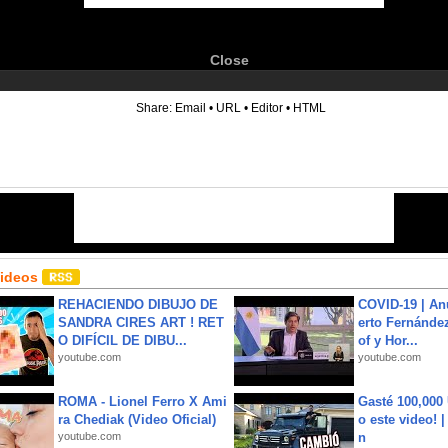
Close
6
Share:
Email
•
URL
•
Editor
•
HTML
Videos
REHACIENDO DIBUJO DE
COVID-19 | An
SANDRA CIRES ART ! RET
erto Fernández
O DIFÍCIL DE DIBU...
of y Hor...
youtube.com
youtube.com
ROMA - Lionel Ferro X Ami
Gasté 100,000
ra Chediak (Video Oficial)
o este video! 
youtube.com
n