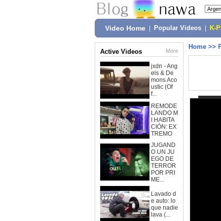
Video Home
|
Popular Videos
|
K-
Home
>>
Active Videos
More
jxdn - Ang
els & De
mons Aco
ustic (Of
f...
REMODE
LANDO M
I HABITA
CIÓN: EX
TREMO
JUGAND
O UN JU
EGO DE
TERROR
POR PRI
ME...
Lavado d
e auto: lo
que nadie
lava (...