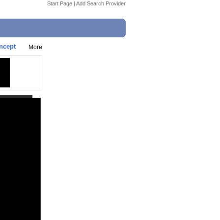
Start Page
|
Add Search Provider
ncept
More