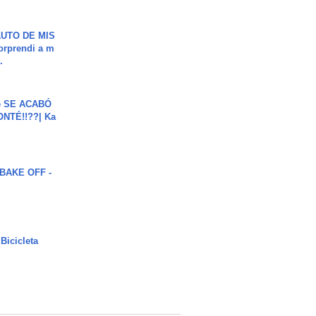
UTO DE MIS
orprendi a m
.
e SE ACABÓ
NTÉ!!??| Ka
BAKE OFF -
Bicicleta