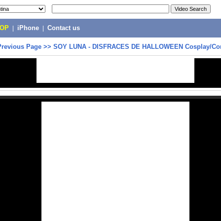
POP
|
iPhone
|
Contact us
Previous Page
>>
SOY LUNA - DISFRACES DE HALLOWEEN Cosplay/Co