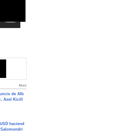
More
uncio de Alb
, Axel Kicill
 USD haciend
| Salomondri