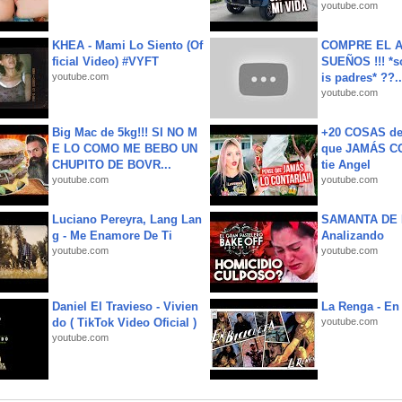
youtube.com
KHEA - Mami Lo Siento (Of
COMPRE EL A
ficial Video) #VYFT
SUEÑOS !!! *s
youtube.com
is padres* ??..
youtube.com
Big Mac de 5kg!!! SI NO M
+20 COSAS d
E LO COMO ME BEBO UN
que JAMÁS CO
CHUPITO DE BOVR...
tie Angel
youtube.com
youtube.com
Luciano Pereyra, Lang Lan
SAMANTA DE 
g - Me Enamore De Ti
Analizando
youtube.com
youtube.com
Daniel El Travieso - Vivien
La Renga - En 
do ( TikTok Video Oficial )
youtube.com
youtube.com