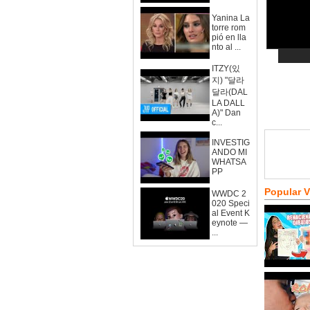
Yanina La
torre rom
pió en lla
nto al ...
ITZY(있
지) "달라
달라(DAL
LA DALL
A)" Dan
c...
INVESTIG
ANDO MI
WHATSA
PP
Popular 
WWDC 2
020 Speci
al Event K
eynote —
...