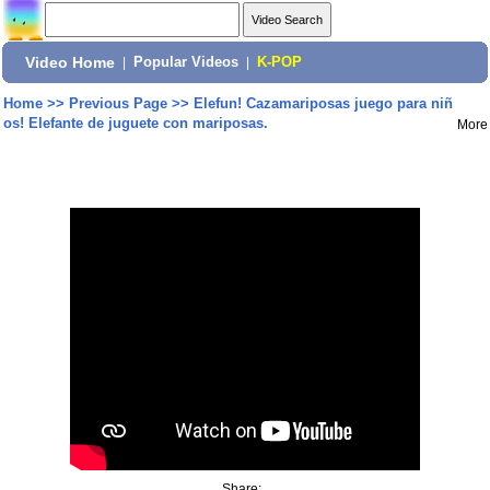
Video Home
|
Popular Videos
|
K-POP
Home
>>
Previous Page
>>
Elefun! Cazamariposas juego para niñ
os! Elefante de juguete con mariposas.
More
Share: