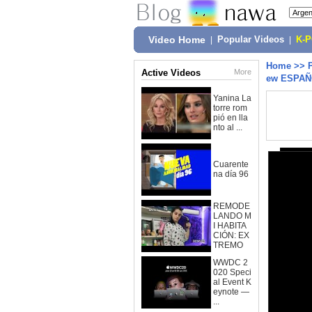
Video Home
|
Popular Videos
|
K-
Home
>>
Active Videos
More
ew ESPA
Yanina La
torre rom
pió en lla
nto al ...
Cuarente
na día 96
REMODE
LANDO M
I HABITA
CIÓN: EX
TREMO
WWDC 2
020 Speci
al Event K
eynote —
...