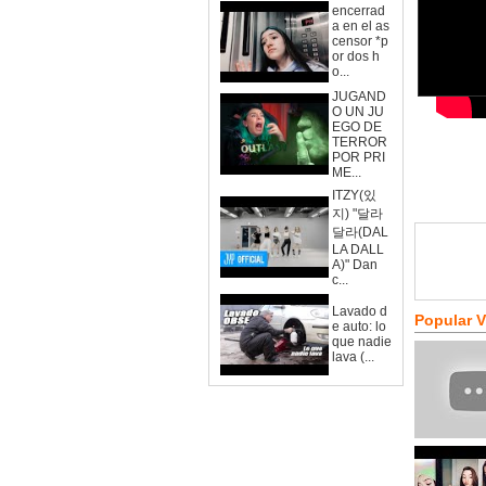
encerrad
a en el as
censor *p
or dos h
o...
JUGAND
O UN JU
EGO DE
TERROR
POR PRI
ME...
ITZY(있
지) "달라
달라(DAL
LA DALL
A)" Dan
c...
Lavado d
Popular 
e auto: lo
que nadie
lava (...