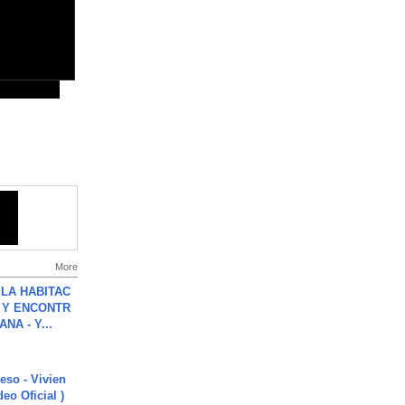
More
LA HABITAC
 Y ENCONTR
NA - Y...
ieso - Vivien
eo Oficial )