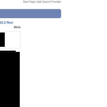
Start Page
|
Add Search Provider
10.2 Revi
More