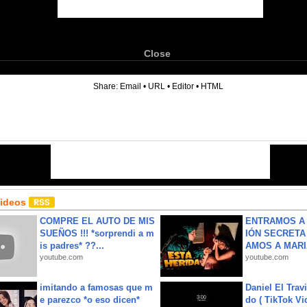
Close
6
Share:
Email
•
URL
•
Editor
•
HTML
Videos
COMPRE EL AUTO DE MIS
ENTRAMOS A 
SUEÑOS !!! *sorprendi a m
IÓN SECRETA
is padres* ??...
AMOS A MARIA
youtube.com
youtube.com
imitando a famosas que m
Daniel El Trav
e parezco *o eso dicen*
do ( TikTok Vid