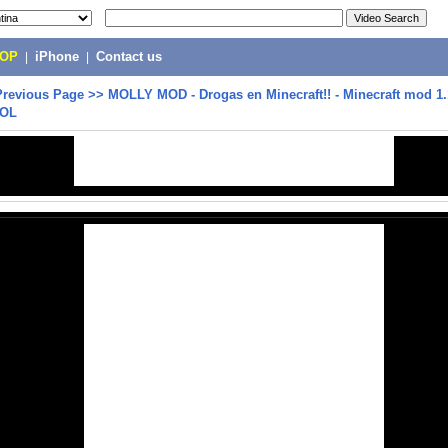
POP
|
iPhone
|
Contact us
Previous Page
>>
MOLLY MOD - Drogas en Minecraft!! - Minecraft mod 1.
ÑOL