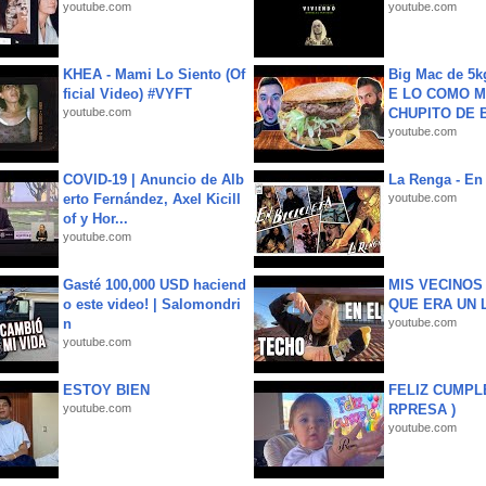
youtube.com
youtube.com
KHEA - Mami Lo Siento (Of
Big Mac de 5k
ficial Video) #VYFT
E LO COMO M
youtube.com
CHUPITO DE B
youtube.com
COVID-19 | Anuncio de Alb
La Renga - En 
erto Fernández, Axel Kicill
youtube.com
of y Hor...
youtube.com
Gasté 100,000 USD haciend
MIS VECINO
o este video! | Salomondri
QUE ERA UN 
n
youtube.com
youtube.com
ESTOY BIEN
FELIZ CUMPL
youtube.com
RPRESA )
youtube.com