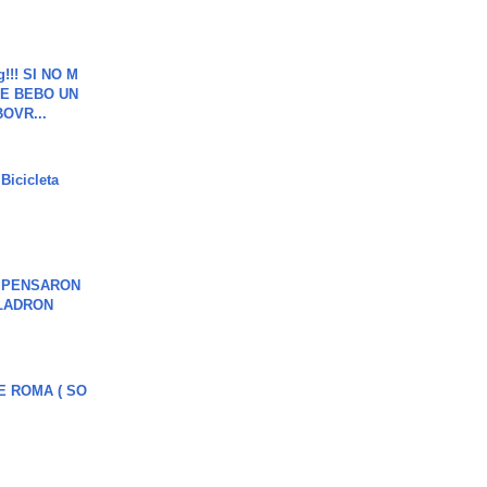
g!!! SI NO M
E BEBO UN
OVR...
Bicicleta
S PENSARON
LADRON
E ROMA ( SO