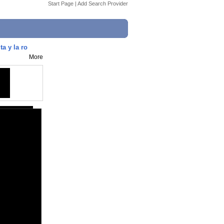
Start Page
|
Add Search Provider
a y la ro
More