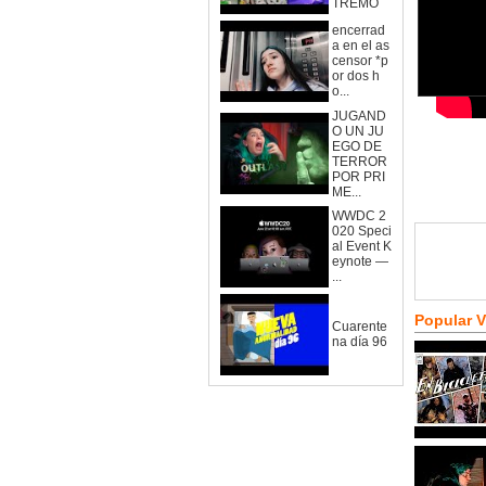
TREMO
encerrad
a en el as
censor *p
or dos h
o...
JUGAND
O UN JU
EGO DE
TERROR
POR PRI
ME...
WWDC 2
020 Speci
al Event K
eynote —
...
Popular 
Cuarente
na día 96