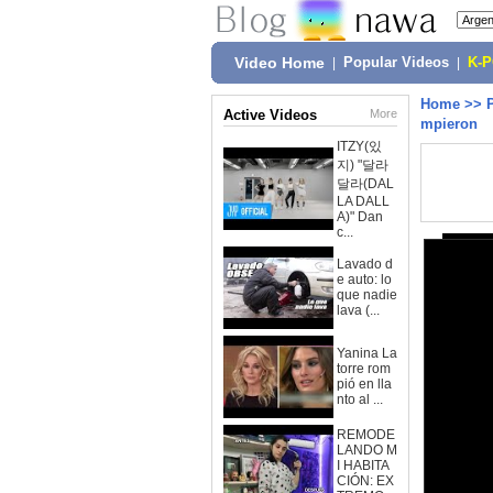
Video Home
|
Popular Videos
|
K-
Home
>>
Active Videos
More
mpieron
ITZY(있
지) "달라
달라(DAL
LA DALL
A)" Dan
c...
Lavado d
e auto: lo
que nadie
lava (...
Yanina La
torre rom
pió en lla
nto al ...
REMODE
LANDO M
I HABITA
CIÓN: EX