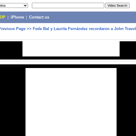
POP
|
iPhone
|
Contact us
Previous Page
>>
Fede Bal y Laurita Fernández recordaron a John Travolt