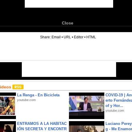
Close
6
Share:
Email
•
URL
•
Editor
•
HTML
Videos
La Renga - En Bicicleta
COVID-19 | An
youtube.com
erto Fernández
of y Hor...
youtube.com
ENTRAMOS A LA HABITAC
Luciano Perey
IÓN SECRETA Y ENCONTR
g - Me Enamor