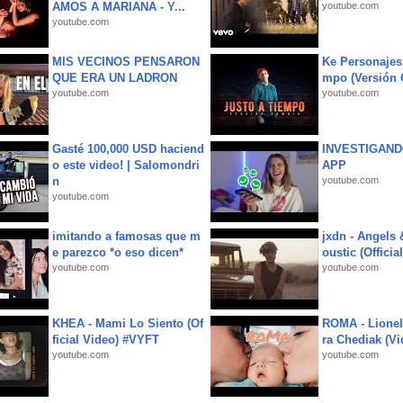
AMOS A MARIANA - Y...
youtube.com
youtube.com
MIS VECINOS PENSARON
Ke Personajes 
QUE ERA UN LADRON
mpo (Versión
youtube.com
youtube.com
Gasté 100,000 USD haciend
INVESTIGAND
o este video! | Salomondri
APP
n
youtube.com
youtube.com
imitando a famosas que m
jxdn - Angels
e parezco *o eso dicen*
oustic (Officia
youtube.com
youtube.com
KHEA - Mami Lo Siento (Of
ROMA - Lionel
ficial Video) #VYFT
ra Chediak (Vi
youtube.com
youtube.com