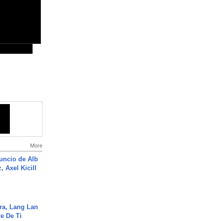
More
uncio de Alb
, Axel Kicill
ra, Lang Lan
e De Ti