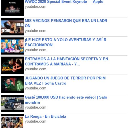
WWDC 2020 Special Event Keynote — Apple
youtube.com
MIS VECINOS PENSARON QUE ERA UN LADR
ON
youtube.com
¡LE HICE ESTO A YOLO AVENTURAS Y ASÍ R
EACCIONARON!
youtube.com
ENTRAMOS A LA HABITACIÓN SECRETA Y EN
CONTRAMOS A MARIANA - Y...
youtube.com
JUGANDO UN JUEGO DE TERROR POR PRIM
ERA VEZ l Sofia Castro
youtube.com
Gasté 100,000 USD haciendo este video! | Salo
mondrin
youtube.com
La Renga - En Bicicleta
youtube.com