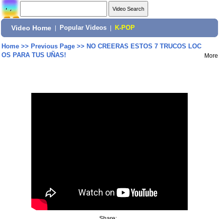
Video Home
|
Popular Videos
|
K-POP
Home
>>
Previous Page
>>
NO CREERAS ESTOS 7 TRUCOS LOC
OS PARA TUS UÑAS!
More
Share: