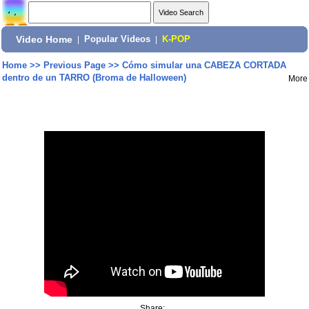
Video Home
|
Popular Videos
|
K-POP
Home
>>
Previous Page
>>
Cómo simular una CABEZA CORTADA
dentro de un TARRO (Broma de Halloween)
More
Share: