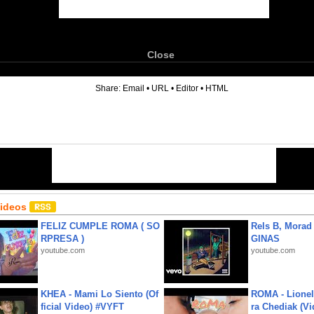
Close
6
Share:
Email
•
URL
•
Editor
•
HTML
Videos
FELIZ CUMPLE ROMA ( SO
Rels B, Morad
RPRESA )
GINAS
youtube.com
youtube.com
KHEA - Mami Lo Siento (Of
ROMA - Lionel
ficial Video) #VYFT
ra Chediak (Vi