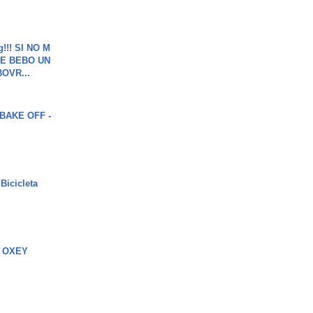
g!!! SI NO M
E BEBO UN
OVR...
BAKE OFF -
Bicicleta
 OXEY