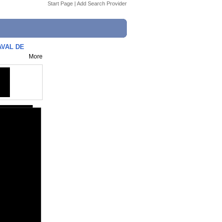
Start Page
|
Add Search Provider
AVAL DE
More