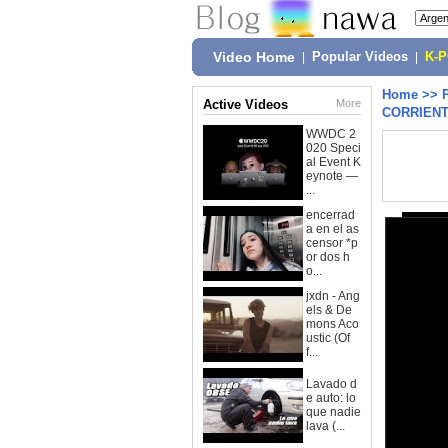
Video Home
|
Popular Videos
|
K-
Home
>>
Active Videos
More
CORRIEN
WWDC 2
020 Speci
al Event K
eynote —
...
encerrad
a en el as
censor *p
or dos h
o...
jxdn - Ang
els & De
mons Aco
ustic (Of
f...
Lavado d
e auto: lo
que nadie
lava (...