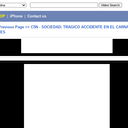
POP
|
iPhone
|
Contact us
Previous Page
>>
C5N - SOCIEDAD: TRAGICO ACCIDENTE EN EL CARN
TES