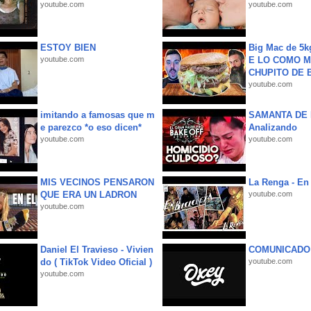
youtube.com
youtube.com
ESTOY BIEN
Big Mac de 5k
youtube.com
E LO COMO M
CHUPITO DE B
youtube.com
imitando a famosas que m
SAMANTA DE 
e parezco *o eso dicen*
Analizando
youtube.com
youtube.com
MIS VECINOS PENSARON
La Renga - En 
QUE ERA UN LADRON
youtube.com
youtube.com
Daniel El Travieso - Vivien
COMUNICADO
do ( TikTok Video Oficial )
youtube.com
youtube.com