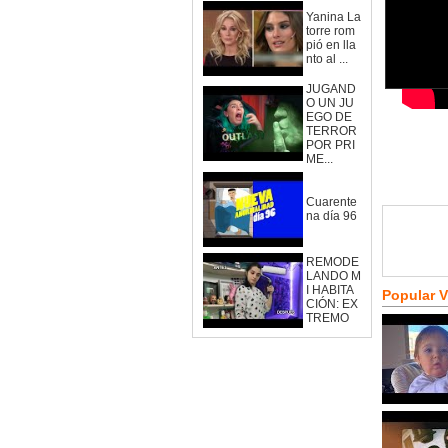
Yanina La
torre rom
pió en lla
nto al ...
JUGAND
O UN JU
EGO DE
TERROR
POR PRI
ME...
Cuarente
na día 96
REMODE
LANDO M
I HABITA
Popular 
CIÓN: EX
TREMO