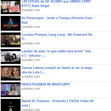
+20 COSAS de SE ACABÓ que JAMÁS CONT
É!!??| Katie Angel
youtube.com
Ke Personajes - Justo a Tiempo (Versión Cum
bia)
youtube.com
Luciano Pereyra, Lang Lang - Me Enamore De
Ti
youtube.com
Lavado de auto: lo que nadie lava (nivel "obs
e") - Informe -...
youtube.com
Yanina Latorre rompió en llanto al ver la angu
stia de Lola L...
youtube.com
INVESTIGANDO MI WHATSAPP
youtube.com
Daniel El Travieso - Viviendo ( TikTok Video Of
icial )
youtube.com