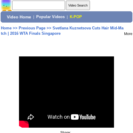
Video Home
|
Popular Videos
|
K-POP
Home
>>
Previous Page
>>
Svetlana Kuznetsova Cuts Hair Mid-Ma
tch | 2016 WTA Finals Singapore
More
Share: