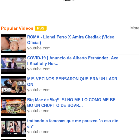
Popular Videos
More
ROMA - Lionel Ferro X Amira Chediak (Video
Oficial)
youtube.com
COVID-19 | Anuncio de Alberto Fernández, Axe
l Kicillof y Hor...
youtube.com
MIS VECINOS PENSARON QUE ERA UN LADR
ON
youtube.com
Big Mac de 5kg!!! SI NO ME LO COMO ME BE
BO UN CHUPITO DE BOVR...
youtube.com
imitando a famosas que me parezco *o eso dic
en*
youtube.com