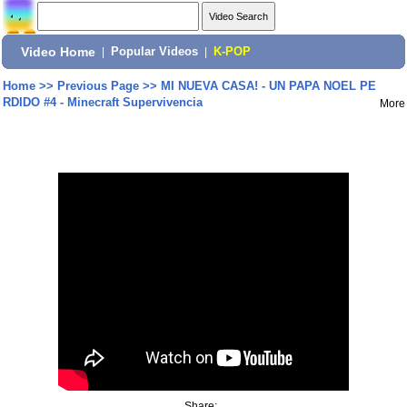
Video Home
|
Popular Videos
|
K-POP
Home
>>
Previous Page
>>
MI NUEVA CASA! - UN PAPA NOEL PE
RDIDO #4 - Minecraft Supervivencia
More
Share: