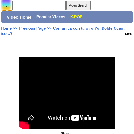
Video Home
|
Popular Videos
|
K-POP
Home
>>
Previous Page
>>
Comunica con tu otro Yo! Doble Cuant
ico...?
More
Share: