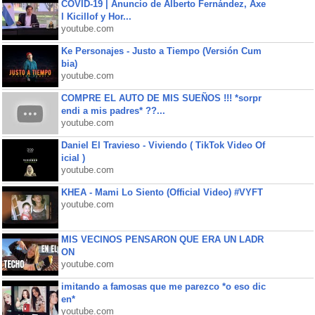
COVID-19 | Anuncio de Alberto Fernández, Axe
l Kicillof y Hor...
youtube.com
Ke Personajes - Justo a Tiempo (Versión Cum
bia)
youtube.com
COMPRE EL AUTO DE MIS SUEÑOS !!! *sorpr
endi a mis padres* ??...
youtube.com
Daniel El Travieso - Viviendo ( TikTok Video Of
icial )
youtube.com
KHEA - Mami Lo Siento (Official Video) #VYFT
youtube.com
MIS VECINOS PENSARON QUE ERA UN LADR
ON
youtube.com
imitando a famosas que me parezco *o eso dic
en*
youtube.com