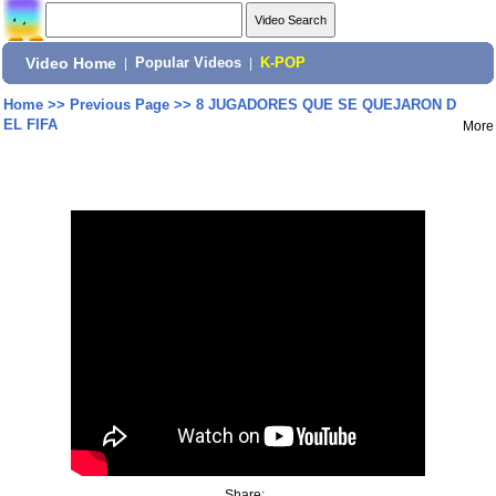
Video Home
|
Popular Videos
|
K-POP
Home
>>
Previous Page
>>
8 JUGADORES QUE SE QUEJARON D
EL FIFA
More
Share: