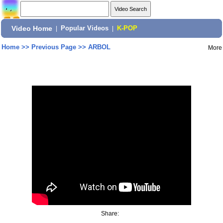
Video Home
|
Popular Videos
|
K-POP
Home
>>
Previous Page
>>
ARBOL
More
Share: