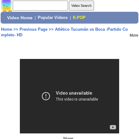
Video Home
|
Popular Videos
|
K-POP
Home
>>
Previous Page
>>
Atlético Tucumán vs Boca -Partido Co
mpleto- HD
More
Share: