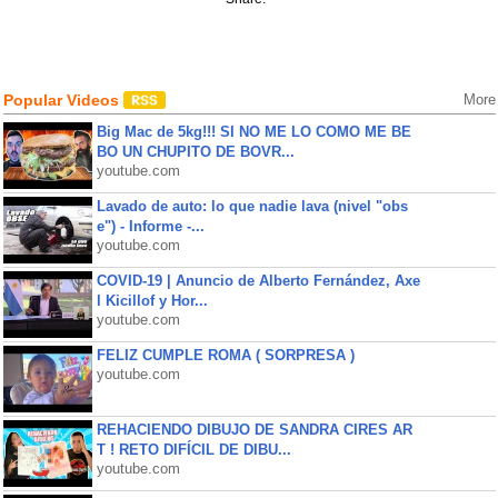
Popular Videos
More
Big Mac de 5kg!!! SI NO ME LO COMO ME BE
BO UN CHUPITO DE BOVR...
youtube.com
Lavado de auto: lo que nadie lava (nivel "obs
e") - Informe -...
youtube.com
COVID-19 | Anuncio de Alberto Fernández, Axe
l Kicillof y Hor...
youtube.com
FELIZ CUMPLE ROMA ( SORPRESA )
youtube.com
REHACIENDO DIBUJO DE SANDRA CIRES AR
T ! RETO DIFÍCIL DE DIBU...
youtube.com