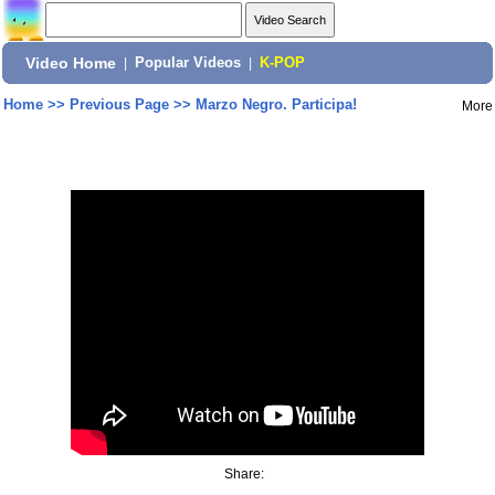
Video Home
|
Popular Videos
|
K-POP
Home
>>
Previous Page
>>
Marzo Negro. Participa!
More
Share: