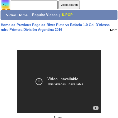
Video Home
|
Popular Videos
|
K-POP
Home
>>
Previous Page
>>
River Plate vs Rafaela 1-0 Gol D'Alessa
ndro Primera División Argentina 2016
More
Share: