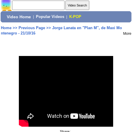
Video Home
|
Popular Videos
|
K-POP
Home
>>
Previous Page
>>
Jorge Lanata en "Plan M", de Maxi Mo
ntenegro - 21/10/16
More
Share: