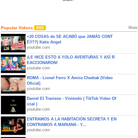
Popular Videos
More
+20 COSAS de SE ACABÓ que JAMÁS CONT
É!!??| Katie Angel
youtube.com
¡LE HICE ESTO A YOLO AVENTURAS Y ASÍ R
EACCIONARON!
youtube.com
ROMA - Lionel Ferro X Amira Chediak (Video
Oficial)
youtube.com
Daniel El Travieso - Viviendo ( TikTok Video Of
icial )
youtube.com
ENTRAMOS A LA HABITACIÓN SECRETA Y EN
CONTRAMOS A MARIANA - Y...
youtube.com