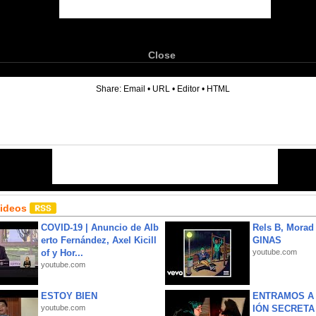
Close
6
Share:
Email
•
URL
•
Editor
•
HTML
Videos
COVID-19 | Anuncio de Alb
Rels B, Morad
erto Fernández, Axel Kicill
GINAS
of y Hor...
youtube.com
youtube.com
ESTOY BIEN
ENTRAMOS A 
youtube.com
IÓN SECRETA