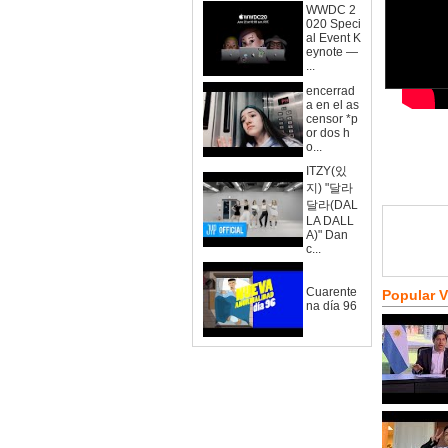
WWDC 2
020 Speci
al Event K
eynote —
...
encerrad
a en el as
censor *p
or dos h
o...
ITZY(있
지) "달라
달라(DAL
LA DALL
A)" Dan
c...
Cuarente
Popular 
na día 96