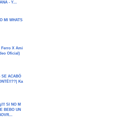
NA - Y...
O MI WHATS
 Ferro X Ami
deo Oficial)
e SE ACABÓ
NTÉ!!??| Ka
g!!! SI NO M
E BEBO UN
OVR...