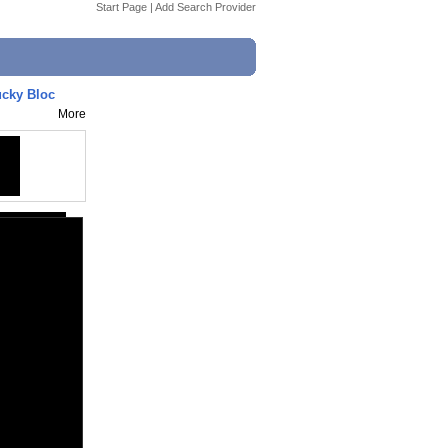
Start Page
|
Add Search Provider
cky Bloc
More