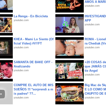
AMOS A MARIA
youtube.com
La Renga - En Bicicleta
INVESTIGAND
youtube.com
APP
youtube.com
KHEA - Mami Lo Siento (Of
ROMA - Lionel
ficial Video) #VYFT
ra Chediak (Vi
youtube.com
youtube.com
SAMANTA DE BAKE OFF -
+20 COSAS d
Analizando
que JAMÁS CO
youtube.com
tie Angel
youtube.com
COMPRE EL AUTO DE MIS
Big Mac de 5k
SUEÑOS !!! *sorprendi a m
E LO COMO M
is padres* ??...
CHUPITO DE B
youtube.com
youtube.com