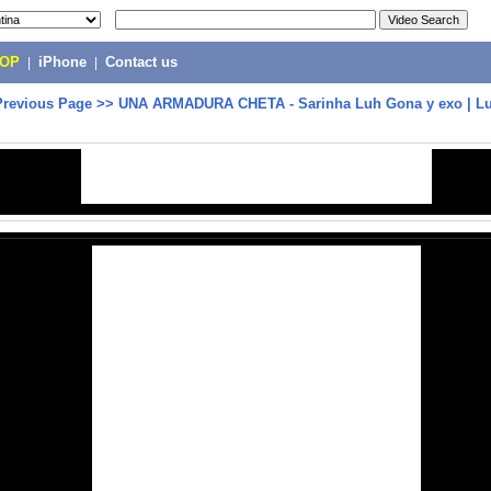
POP
|
iPhone
|
Contact us
Previous Page
>>
UNA ARMADURA CHETA - Sarinha Luh Gona y exo | Lu