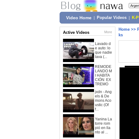
Video Home
|
Popular Videos
|
K-
Home
>>
Active Videos
More
ks
Lavado d
e auto: lo
que nadie
lava (...
REMODE
LANDO M
I HABITA
CIÓN: EX
TREMO
jxdn - Ang
els & De
mons Aco
ustic (Of
f...
Yanina La
torre rom
pió en lla
nto al ...