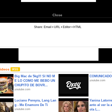
Close
6
Share:
Email
•
URL
•
Editor
•
HTML
Videos
Big Mac de 5kg!!! SI NO M
COMUNICADO
E LO COMO ME BEBO UN
youtube.com
CHUPITO DE BOVR...
youtube.com
Luciano Pereyra, Lang Lan
Yanina Latorre
g - Me Enamore De Ti
anto al ver la 
youtube.com
ola L...