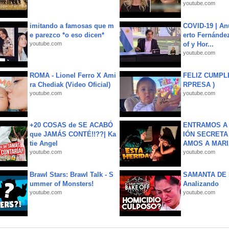
youtube.com
imitando a famosas que m
COVID-19 | An
e parezco *o eso dicen*
erto Fernández
youtube.com
of y Hor...
youtube.com
ROMA - Lionel Ferro X Ami
FELIZ CUMPL
ra Chediak (Video Oficial)
RPRESA )
youtube.com
youtube.com
+20 COSAS de SE ACABÓ
ENTRAMOS A 
que JAMÁS CONTÉ!!??| Ka
IÓN SECRETA
tie Angel
AMOS A MARIA
youtube.com
youtube.com
Brawl Stars: Brawl Talk - S
SAMANTA DE 
ummer of Monsters!
Analizando
youtube.com
youtube.com