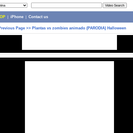
POP
|
iPhone
|
Contact us
Previous Page
>>
Plantas vs zombies animado (PARODIA) Halloween