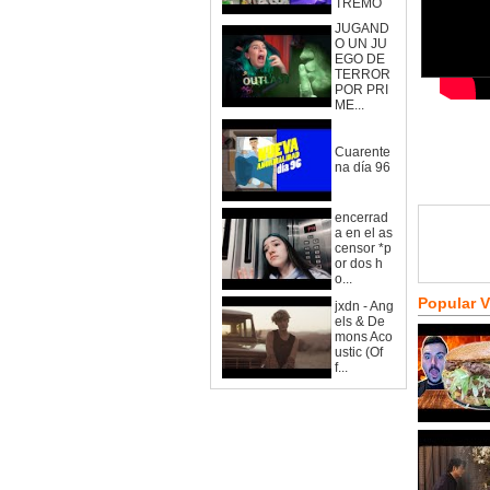
TREMO
JUGAND
O UN JU
EGO DE
TERROR
POR PRI
ME...
Cuarente
na día 96
encerrad
a en el as
censor *p
or dos h
o...
Popular 
jxdn - Ang
els & De
mons Aco
ustic (Of
f...