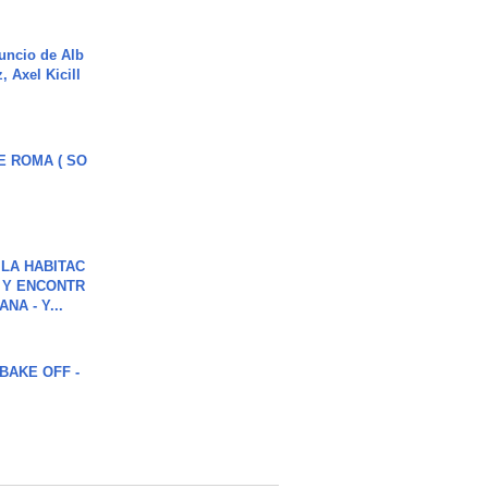
uncio de Alb
, Axel Kicill
E ROMA ( SO
LA HABITAC
 Y ENCONTR
NA - Y...
BAKE OFF -