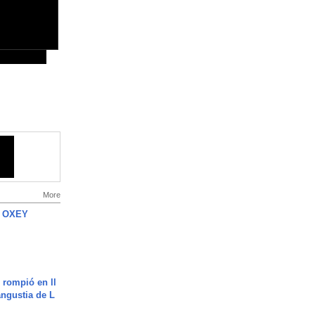
More
 OXEY
 rompió en ll
angustia de L