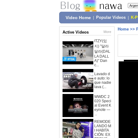
Video Home
|
Popular Videos
|
K-
Home
>>
Active Videos
More
ITZY(있
지) "달라
달라(DAL
LA DALL
A)" Dan
c...
Lavado d
e auto: lo
que nadie
lava (...
WWDC 2
020 Speci
al Event K
eynote —
...
REMODE
LANDO M
I HABITA
CIÓN: EX