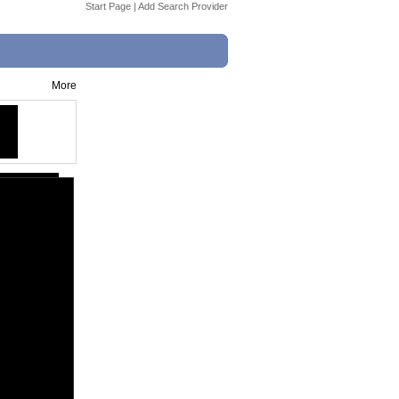
Start Page
|
Add Search Provider
More