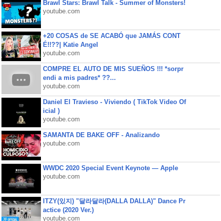
Brawl Stars: Brawl Talk - Summer of Monsters!
youtube.com
+20 COSAS de SE ACABÓ que JAMÁS CONT
É!!??| Katie Angel
youtube.com
COMPRE EL AUTO DE MIS SUEÑOS !!! *sorpr
endi a mis padres* ??...
youtube.com
Daniel El Travieso - Viviendo ( TikTok Video Of
icial )
youtube.com
SAMANTA DE BAKE OFF - Analizando
youtube.com
WWDC 2020 Special Event Keynote — Apple
youtube.com
ITZY(있지) "달라달라(DALLA DALLA)" Dance Pr
actice (2020 Ver.)
youtube.com