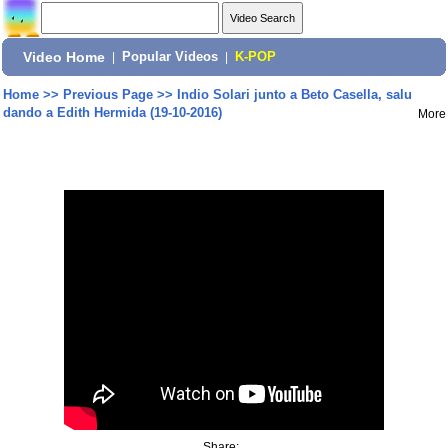
Video Home
|
Popular Videos
|
K-POP
Home
>>
Previous Page
>>
Indio Solari junto a Beto Casella, salu
dando a Edith Hermida (19-10-2016)
More
Share: