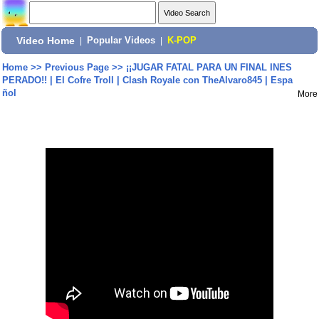
Video Home
|
Popular Videos
|
K-POP
Home
>>
Previous Page
>>
¡¡JUGAR FATAL PARA UN FINAL INES
PERADO!! | El Cofre Troll | Clash Royale con TheAlvaro845 | Espa
ñol
More