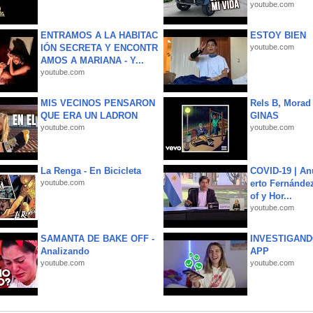
youtube.com
ENTRAMOS A LA HABITAC
ESTOY BIEN
IÓN SECRETA Y ENCONTR
youtube.com
AMOS A MARIANA - Y...
youtube.com
MIS VECINOS PENSARON
Rels B, Morad
QUE ERA UN LADRON
GINAS
youtube.com
youtube.com
La Renga - En Bicicleta
COVID-19 | An
youtube.com
erto Fernández
of y Hor...
youtube.com
SAMANTA DE BAKE OFF -
INVESTIGAND
Analizando
APP
youtube.com
youtube.com