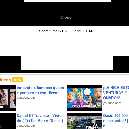
Close
6
Share:
Email
•
URL
•
Editor
•
HTML
Videos
imitando a famosas que m
¡LE HICE EST
e parezco *o eso dicen*
VENTURAS Y 
youtube.com
ONARON!
youtube.com
Daniel El Travieso - Vivien
Gasté 100,000
do ( TikTok Video Oficial )
o este video! 
youtube.com
n