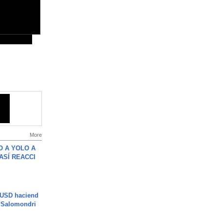
More
O A YOLO A
ASÍ REACCI
 USD haciend
| Salomondri