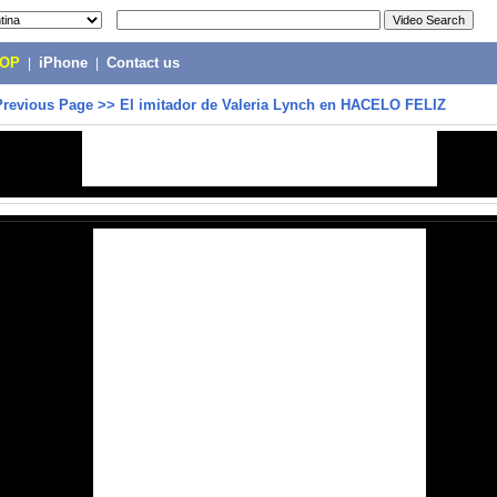
POP
|
iPhone
|
Contact us
Previous Page
>>
El imitador de Valeria Lynch en HACELO FELIZ