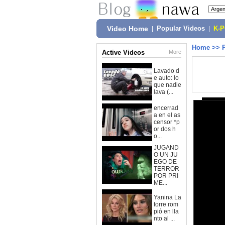
Video Home
|
Popular Videos
|
K-
Home
>>
Active Videos
More
Lavado d
e auto: lo
que nadie
lava (...
encerrad
a en el as
censor *p
or dos h
o...
JUGAND
O UN JU
EGO DE
TERROR
POR PRI
ME...
Yanina La
torre rom
pió en lla
nto al ...