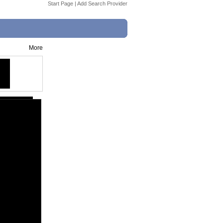
Start Page
|
Add Search Provider
More