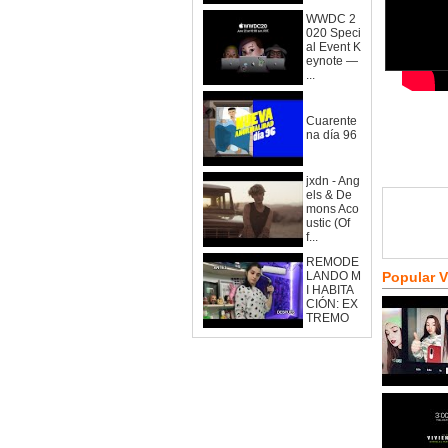
WWDC 2
020 Speci
al Event K
eynote —
...
Cuarente
na día 96
jxdn - Ang
els & De
mons Aco
ustic (Of
f...
REMODE
LANDO M
Popular 
I HABITA
CIÓN: EX
TREMO