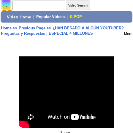
Video Home
|
Popular Videos
|
K-POP
Home
>>
Previous Page
>>
¿HAN BESADO A ALGÚN YOUTUBER?
Preguntas y Respuestas | ESPECIAL 4 MILLONES
More
Share: