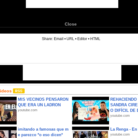
Close
6
Share:
Email
•
URL
•
Editor
•
HTML
Videos
MIS VECINOS PENSARON
REHACIENDO 
QUE ERA UN LADRON
SANDRA CIRE
youtube.com
O DIFÍCIL DE 
youtube.com
imitando a famosas que m
La Renga - En 
e parezco *o eso dicen*
youtube.com