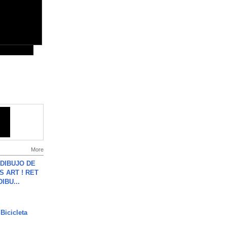
More
DIBUJO DE
S ART ! RET
DIBU...
Bicicleta