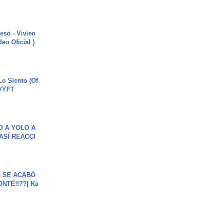
ieso - Vivien
eo Oficial )
o Siento (Of
#VYFT
O A YOLO A
ASÍ REACCI
e SE ACABÓ
NTÉ!!??| Ka