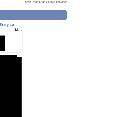
Start Page
|
Add Search Provider
Exo y Lu
More