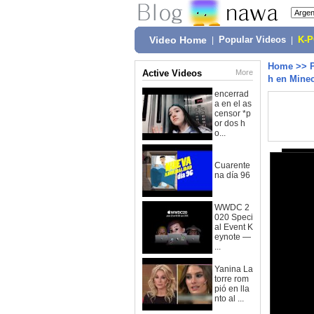
Video Home
|
Popular Videos
|
K-
Home
>>
Active Videos
More
h en Minec
encerrad
a en el as
censor *p
or dos h
o...
Cuarente
na día 96
WWDC 2
020 Speci
al Event K
eynote —
...
Yanina La
torre rom
pió en lla
nto al ...