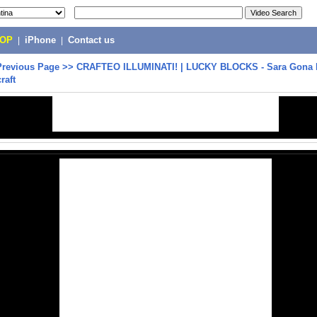
POP
|
iPhone
|
Contact us
Previous Page
>>
CRAFTEO ILLUMINATI! | LUCKY BLOCKS - Sara Gona 
raft