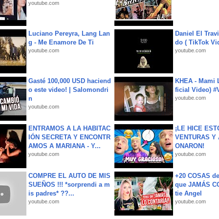
youtube.com
Luciano Pereyra, Lang Lan
Daniel El Trav
g - Me Enamore De Ti
do ( TikTok Vid
youtube.com
youtube.com
Gasté 100,000 USD haciend
KHEA - Mami L
o este video! | Salomondri
ficial Video) 
n
youtube.com
youtube.com
ENTRAMOS A LA HABITAC
¡LE HICE EST
IÓN SECRETA Y ENCONTR
VENTURAS Y 
AMOS A MARIANA - Y...
ONARON!
youtube.com
youtube.com
COMPRE EL AUTO DE MIS
+20 COSAS d
SUEÑOS !!! *sorprendi a m
que JAMÁS CO
is padres* ??...
tie Angel
youtube.com
youtube.com