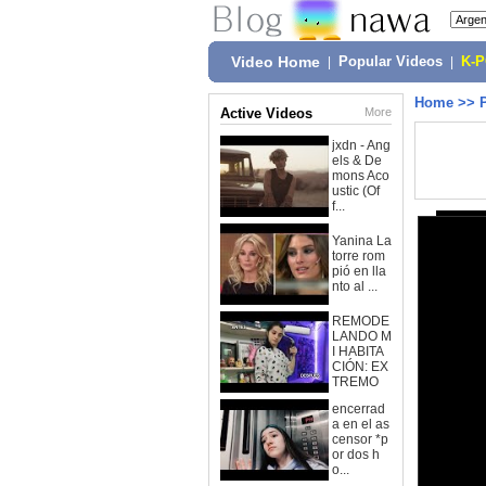
Video Home
|
Popular Videos
|
K-
Home
>>
Active Videos
More
jxdn - Ang
els & De
mons Aco
ustic (Of
f...
Yanina La
torre rom
pió en lla
nto al ...
REMODE
LANDO M
I HABITA
CIÓN: EX
TREMO
encerrad
a en el as
censor *p
or dos h
o...