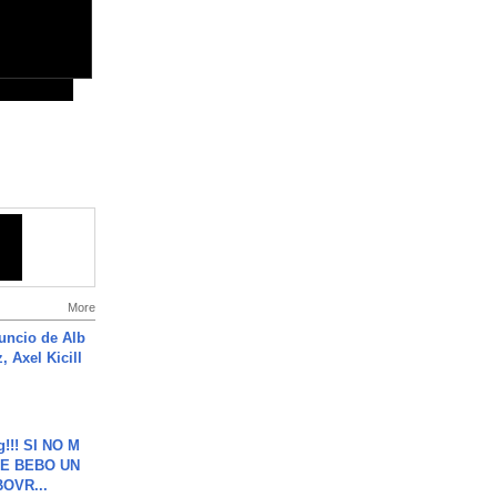
More
uncio de Alb
, Axel Kicill
g!!! SI NO M
E BEBO UN
OVR...