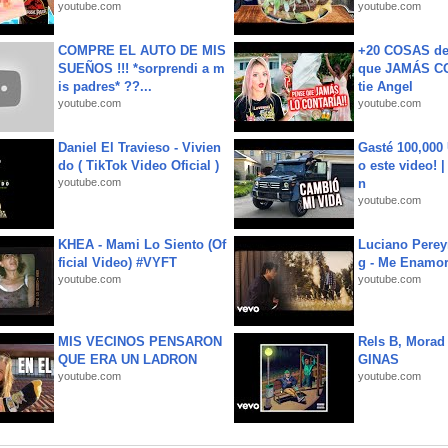
youtube.com
youtube.com
COMPRE EL AUTO DE MIS
+20 COSAS d
SUEÑOS !!! *sorprendi a m
que JAMÁS CO
is padres* ??...
tie Angel
youtube.com
youtube.com
Daniel El Travieso - Vivien
Gasté 100,000
do ( TikTok Video Oficial )
o este video! 
youtube.com
n
youtube.com
KHEA - Mami Lo Siento (Of
Luciano Perey
ficial Video) #VYFT
g - Me Enamor
youtube.com
youtube.com
MIS VECINOS PENSARON
Rels B, Morad
QUE ERA UN LADRON
GINAS
youtube.com
youtube.com