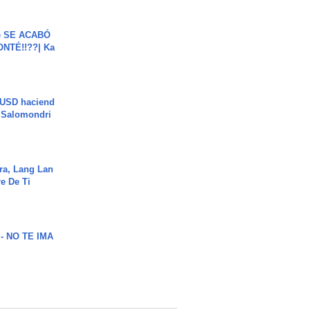
e SE ACABÓ
NTÉ!!??| Ka
 USD haciend
| Salomondri
ra, Lang Lan
e De Ti
 - NO TE IMA