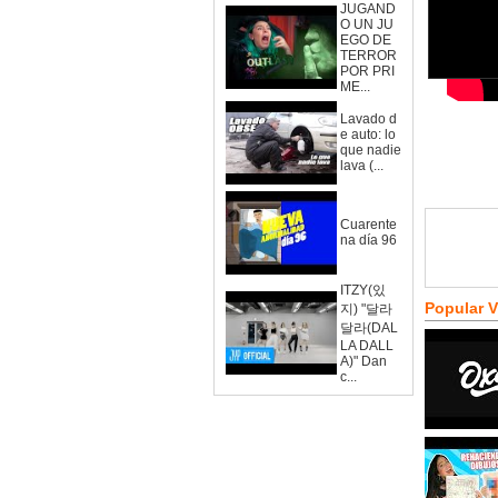
JUGAND
O UN JU
EGO DE
TERROR
POR PRI
ME...
Lavado d
e auto: lo
que nadie
lava (...
Cuarente
na día 96
ITZY(있
Popular 
지) "달라
달라(DAL
LA DALL
A)" Dan
c...