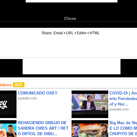
Close
6
Share:
Email
•
URL
•
Editor
•
HTML
Videos
COMUNICADO OXEY
COVID-19 | An
youtube.com
erto Fernández
of y Hor...
youtube.com
REHACIENDO DIBUJO DE
Big Mac de 5k
SANDRA CIRES ART ! RET
E LO COMO M
O DIFÍCIL DE DIBU...
CHUPITO DE B