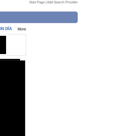
Start Page
|
Add Search Provider
N DÍA
More