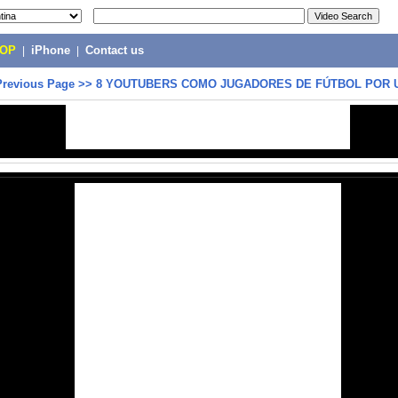
POP
|
iPhone
|
Contact us
Previous Page
>>
8 YOUTUBERS COMO JUGADORES DE FÚTBOL POR U