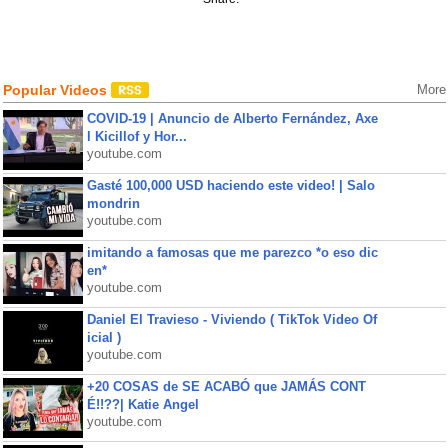
Popular Videos
More
COVID-19 | Anuncio de Alberto Fernández, Axe
l Kicillof y Hor...
youtube.com
Gasté 100,000 USD haciendo este video! | Salo
mondrin
youtube.com
imitando a famosas que me parezco *o eso dic
en*
youtube.com
Daniel El Travieso - Viviendo ( TikTok Video Of
icial )
youtube.com
+20 COSAS de SE ACABÓ que JAMÁS CONT
É!!??| Katie Angel
youtube.com