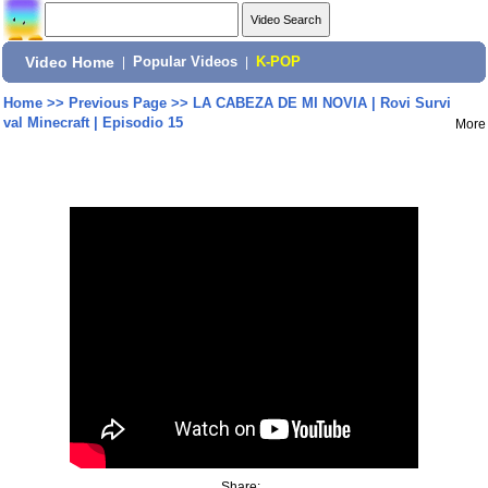
Video Home
|
Popular Videos
|
K-POP
Home
>>
Previous Page
>>
LA CABEZA DE MI NOVIA | Rovi Survi
val Minecraft | Episodio 15
More
Share: